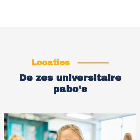
Locaties
De zes universitaire
pabo's